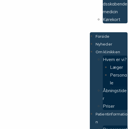
dsskabende
medicin
Kørekort
Forside
Nyheder
Om klinikken
Hvem er vi?
Læger
Persona
le
Åbningstide
r
Priser
Patientinformatio
n