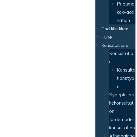
Pneumo
kokvacci
nation
Find klinikken
Tunø
Konsultationer
Konsultatio
n
Konsulta
tionstyp
er
Sygeplejers
kekonsultati
on
Jordemoder
konsultation
Afhængighe