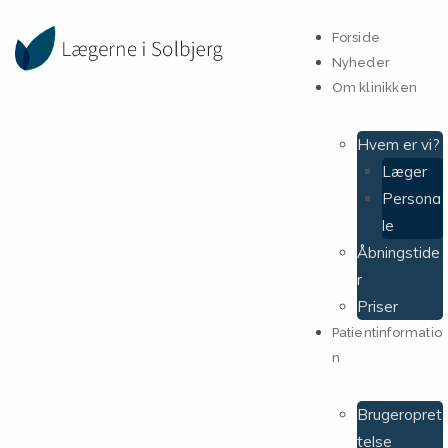
Forside
Nyheder
Om klinikken
Hvem er vi?
Læger
Persona
le
Åbningstide
r
Priser
Patientinformatio
n
Brugeropret
telse