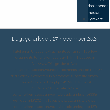
dsskabende
medicin
Kørekort
Daglige arkiver: 27. november 2024
Fatal error
: Uncaught ArgumentCountError: Too few
arguments to function get_day_link(), 1 passed in
/var/www/01.cgmsite.dk/wp-
content/themes/oceanwp/inc/breadcrumbs.php on line 938
and exactly 3 expected in /var/www/01.cgmsite.dk/wp-
includes/link-template.php:549 Stack trace: #0
/var/www/01.cgmsite.dk/wp-
content/themes/oceanwp/inc/breadcrumbs.php(938):
get_day_link('2024') #1 /var/www/01.cgmsite.dk/wp-
content/themes/oceanwp/inc/breadcrumbs.php(427):