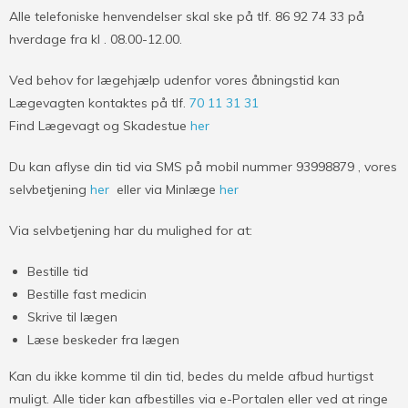
Alle telefoniske henvendelser skal ske på tlf. 86 92 74 33 på
hverdage fra kl . 08.00-12.00.
Ved behov for lægehjælp udenfor vores åbningstid kan
Lægevagten kontaktes på tlf.
70 11 31 31
Find Lægevagt og Skadestue
her
Du kan aflyse din tid via SMS på mobil nummer 93998879 , vores
selvbetjening
her
eller via Minlæge
her
Via selvbetjening har du mulighed for at:
Bestille tid
Bestille fast medicin
Skrive til lægen
Læse beskeder fra lægen
Kan du ikke komme til din tid, bedes du melde afbud hurtigst
muligt. Alle tider kan afbestilles via e-Portalen eller ved at ringe