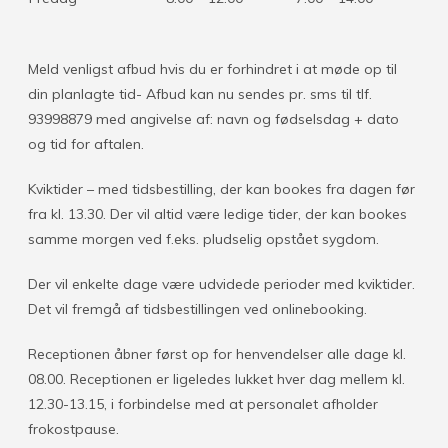
Meld venligst afbud hvis du er forhindret i at møde op til
din planlagte tid- Afbud kan nu sendes pr. sms til tlf.
93998879 med angivelse af: navn og fødselsdag + dato
og tid for aftalen.
Kviktider – med tidsbestilling, der kan bookes fra dagen før
fra kl. 13.30. Der vil altid være ledige tider, der kan bookes
samme morgen ved f.eks. pludselig opstået sygdom.
Der vil enkelte dage være udvidede perioder med kviktider.
Det vil fremgå af tidsbestillingen ved onlinebooking.
Receptionen åbner først op for henvendelser alle dage kl.
08.00. Receptionen er ligeledes lukket hver dag mellem kl.
12.30-13.15, i forbindelse med at personalet afholder
frokostpause.