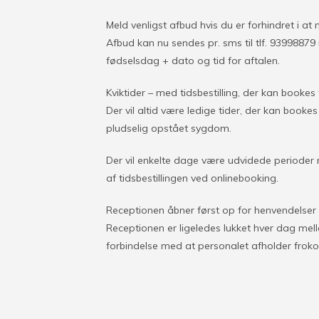
Meld venligst afbud hvis du er forhindret i at 
Afbud kan nu sendes pr. sms til tlf. 9399887
fødselsdag + dato og tid for aftalen.
Kviktider – med tidsbestilling, der kan bookes 
Der vil altid være ledige tider, der kan boo
pludselig opstået sygdom.
Der vil enkelte dage være udvidede perioder m
af tidsbestillingen ved onlinebooking.
Receptionen åbner først op for henvendelser a
Receptionen er ligeledes lukket hver dag melle
forbindelse med at personalet afholder frok