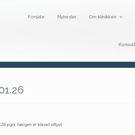
Forside
Nyheder
Om klinikken
Konsult
Ingen læge til Tunø 22.01.26
2026
januar
20
Ingen læge til Tunø 22.01.26
01.26
6 pga. færgen er blevet aflyst.