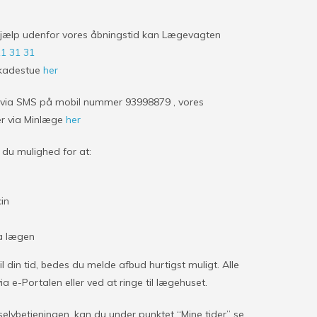
jælp udenfor vores åbningstid kan Lægevagten
11 31 31
Skadestue
her
d via SMS på mobil nummer 93998879 , vores
er via Minlæge
her
 du mulighed for at:
cin
a lægen
 din tid, bedes du melde afbud hurtigst muligt. Alle
via e-Portalen eller ved at ringe til lægehuset.
selvbetjeningen, kan du under punktet “Mine tider” se