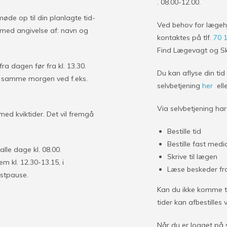
. 08.00-12.00.
møde op til din planlagte tid-
Ved behov for lægeh
9 med angivelse af: navn og
kontaktes på tlf.
70 
Find Lægevagt og 
fra dagen før fra kl. 13.30.
Du kan aflyse din ti
kes samme morgen ved f.eks.
selvbetjening
her
ell
Via selvbetjening har
ed kviktider. Det vil fremgå
Bestille tid
Bestille fast medi
lle dage kl. 08.00.
Skrive til lægen
m kl. 12.30-13.15, i
Læse beskeder fr
ostpause.
Kan du ikke komme til
tider kan afbestilles 
Når du er logget på 